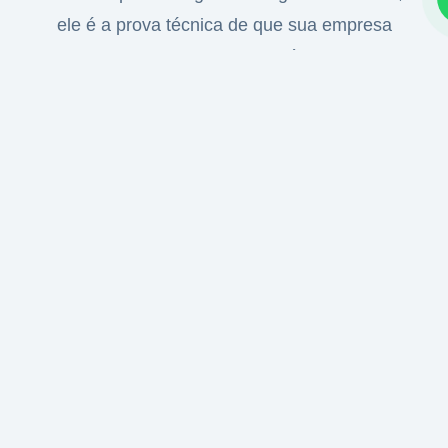
ele é a prova técnica de que sua empresa
cumpre as obrigações tributárias para o
financiamento da aposentadoria especial. Na
Evydence, elaboramos o LTCAT para blindar
sua empresa contra o descumprimento legal.
Gestão e
atualização